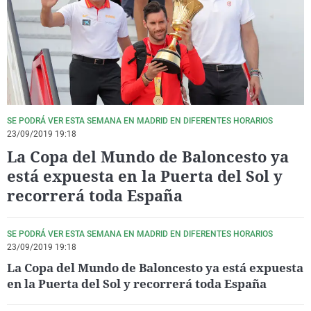
La rosa de los vientos
Caso
Extremadura
Virales
Gente viajera
Retornados
Galicia
Televisión
Como el perro y el gat
Equipo de investigaci
La Rioja
Elecciones
Operación Viuda Negr
Navarra
País Vasco
SE PODRÁ VER ESTA SEMANA EN MADRID EN DIFERENTES HORARIOS
23/09/2019 19:18
La Copa del Mundo de Baloncesto ya
está expuesta en la Puerta del Sol y
recorrerá toda España
SE PODRÁ VER ESTA SEMANA EN MADRID EN DIFERENTES HORARIOS
23/09/2019 19:18
La Copa del Mundo de Baloncesto ya está expuesta
en la Puerta del Sol y recorrerá toda España