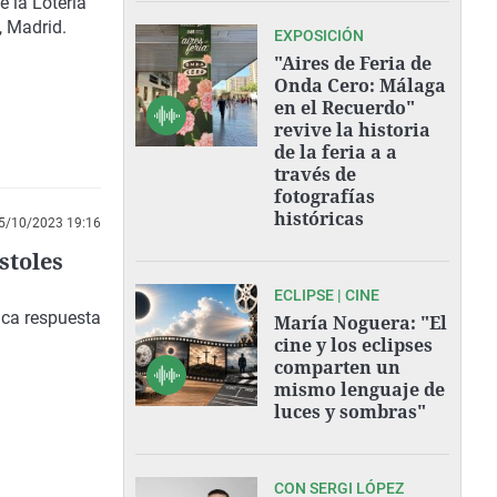
e la Lotería
, Madrid.
EXPOSICIÓN
"Aires de Feria de
Onda Cero: Málaga
en el Recuerdo"
revive la historia
de la feria a a
través de
fotografías
históricas
5/10/2023 19:16
stoles
ECLIPSE | CINE
ica respuesta
María Noguera: "El
cine y los eclipses
comparten un
mismo lenguaje de
luces y sombras"
CON SERGI LÓPEZ