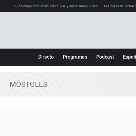
Qué tiempo hará el día del eclipse y dónde habrá nubes
Las horas de locura qu
Directo
Programas
Podcast
Espa
Más de uno
Los Perseguidos
Andalucía
Por fin
Malas decisiones
Aragón
MÓSTOLES
Julia en la onda
Expedientes del más allá
Baleares
La brújula
El viaje del Guernica
Cantabria
Radioestadio
Invisibles
Cataluña
Radioestadio noche
Prohibido morirse
Comunidad de M
El colegio invisible
Esto no ha pasado
Comunitat Vale