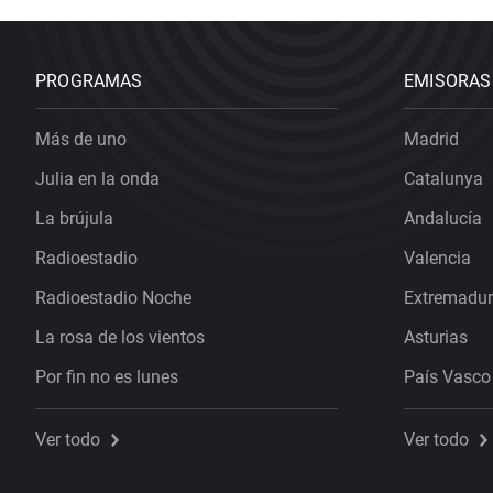
PROGRAMAS
EMISORAS
Más de uno
Madrid
Julia en la onda
Catalunya
La brújula
Andalucía
Radioestadio
Valencia
Radioestadio Noche
Extremadu
La rosa de los vientos
Asturias
Por fin no es lunes
País Vasco
Ver todo
Ver todo