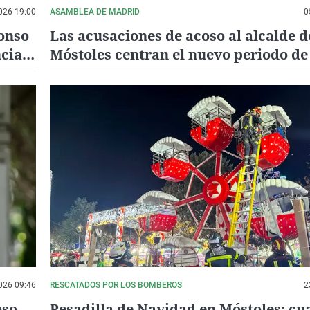
026 19:00
ASAMBLEA DE MADRID
0
fonso
Las acusaciones de acoso al alcalde d
ncia
Móstoles centran el nuevo periodo de
s
en la Cámara madrileña
026 09:46
RESCATADOS POR LOS BOMBEROS
2
oso
Pesadilla de Navidad en Móstoles: cu