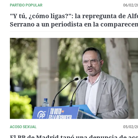
PARTIDO POPULAR
06/02/2
"Y tú, ¿cómo ligas?": la repregunta de Al
Serrano a un periodista en la comparece
por el caso de presunto acoso en Móstole
ACOSO SEXUAL
05/02/2
El PP de Madrid tapó una denuncia de ac