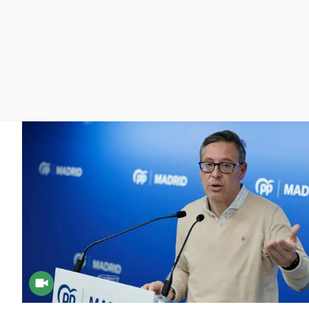
La rosa de los vientos
Caso
Extremadura
Gente viajera
Retornados
Galicia
Como el perro y el
Equipo de investigación
La Rioja
gato
Operación Viuda
Navarra
Negra
País Vasco