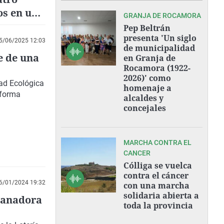
os en una
GRANJA DE ROCAMORA
Pep Beltrán
presenta 'Un siglo
5/06/2025 12:03
de municipalidad
e de una
en Granja de
Rocamora (1922-
2026)' como
dad Ecológica
homenaje a
e forma
alcaldes y
concejales
MARCHA CONTRA EL
CANCER
Cólliga se vuelca
contra el cáncer
6/01/2024 19:32
con una marcha
solidaria abierta a
 ganadora
toda la provincia