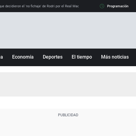
e decidieron el 'no fichaje' de Rodri por el Real Madrid y su 'sí' al Barça
Programación
La llamada de
ña
Economía
Deportes
El tiempo
Más noticias
Fútbol
Sociedad
Baloncesto
Mundo
Tenis
Salud
Motor
Cultura
Ciencia y Tecnología
adrid
Gastronomía
nciana
Medio ambiente