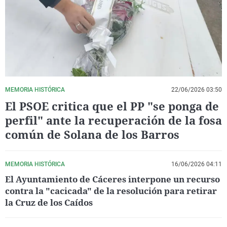
La rosa de los vientos
Caso
Extremadura
Virales
Gente viajera
Retornados
Galicia
Televisión
Como el perro y el gat
Equipo de investigaci
La Rioja
Elecciones
Operación Viuda Negr
Navarra
País Vasco
MEMORIA HISTÓRICA
22/06/2026 03:50
El PSOE critica que el PP "se ponga de
perfil" ante la recuperación de la fosa
común de Solana de los Barros
MEMORIA HISTÓRICA
16/06/2026 04:11
El Ayuntamiento de Cáceres interpone un recurso
contra la "cacicada" de la resolución para retirar
la Cruz de los Caídos