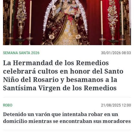
La rosa de los vientos
Caso
Extremadura
Virales
Gente viajera
Retornados
Galicia
Televisión
Como el perro y el gat
Equipo de investigaci
La Rioja
Elecciones
Operación Viuda Negr
Navarra
País Vasco
SEMANA SANTA 2026
30/01/2026 08:03
La Hermandad de los Remedios
celebrará cultos en honor del Santo
Niño del Rosario y besamanos a la
Santísima Virgen de los Remedios
ROBO
21/08/2025 12:00
Detenido un varón que intentaba robar en un
domicilio mientras se encontraban sus moradores