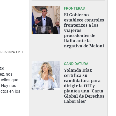
FRONTERAS
El Gobierno
establece controles
fronterizos a los
viajeros
procedentes de
Italia ante la
negativa de Meloni
2/06/2024 11:11
CANDIDATURA
es
Yolanda Díaz
ez, nos
certifica su
uellos que
candidatura para
dirigir la OIT y
. Hoy nos
plantea una 'Carta
ctos en los
Global de Derechos
Laborales'