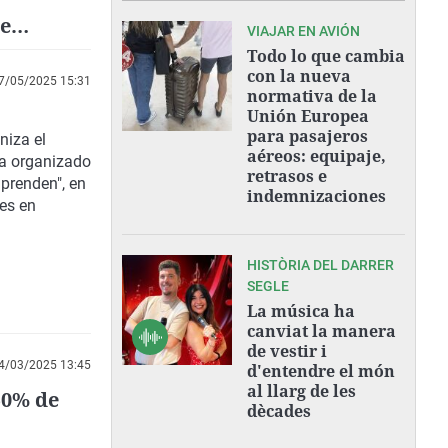
e
VIAJAR EN AVIÓN
Todo lo que cambia
con la nueva
7/05/2025 15:31
normativa de la
Unión Europea
para pasajeros
niza el
aéreos: equipaje,
ha organizado
retrasos e
prenden", en
indemnizaciones
es en
HISTÒRIA DEL DARRER
SEGLE
La música ha
canviat la manera
de vestir i
4/03/2025 13:45
d'entendre el món
al llarg de les
50% de
dècades