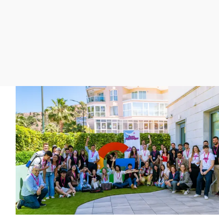
La rosa de los vientos
Caso
Extremadura
Gente viajera
Retornados
Galicia
Como el perro y el
Equipo de investigación
La Rioja
gato
Operación Viuda
Navarra
Negra
País Vasco