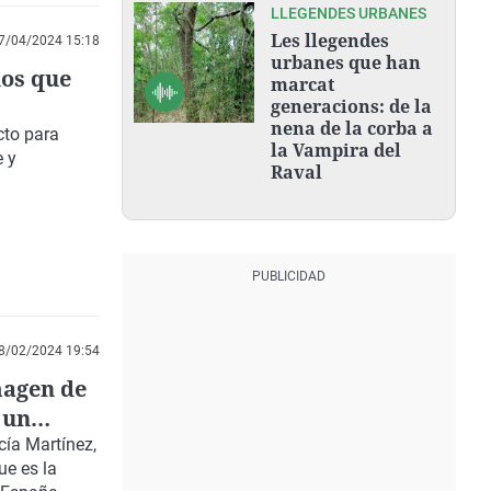
LLEGENDES URBANES
Les llegendes
7/04/2024 15:18
urbanes que han
ños que
marcat
generacions: de la
nena de la corba a
cto para
la Vampira del
e y
Raval
8/02/2024 19:54
magen de
 un
cía Martínez,
e es la