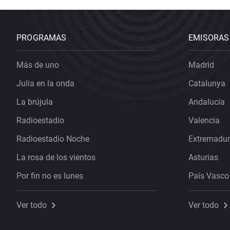
PROGRAMAS
EMISORAS
Más de uno
Madrid
Julia en la onda
Catalunya
La brújula
Andalucía
Radioestadio
Valencia
Radioestadio Noche
Extremadu
La rosa de los vientos
Asturias
Por fin no es lunes
País Vasco
Ver todo
Ver todo