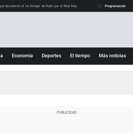
e decidieron el 'no fichaje' de Rodri por el Real Madrid y su 'sí' al Barça
Programación
La llamada de
ña
Economía
Deportes
El tiempo
Más noticias
Fútbol
Sociedad
Baloncesto
Mundo
Tenis
Salud
Motor
Cultura
Ciencia y Tecnología
adrid
Gastronomía
nciana
Medio ambiente