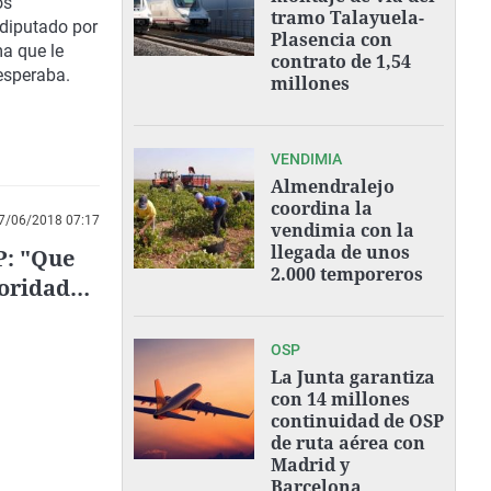
os
tramo Talayuela-
 diputado por
Plasencia con
ma que le
contrato de 1,54
esperaba.
millones
VENDIMIA
Almendralejo
coordina la
7/06/2018 07:17
vendimia con la
llegada de unos
P: "Que
2.000 temporeros
toridad
OSP
La Junta garantiza
con 14 millones
continuidad de OSP
de ruta aérea con
Madrid y
Barcelona