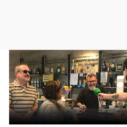
La rosa de los vientos
Caso
Extremadura
Gente viajera
Retornados
Galicia
Como el perro y el
Equipo de investigación
La Rioja
gato
Operación Viuda
Navarra
Negra
País Vasco