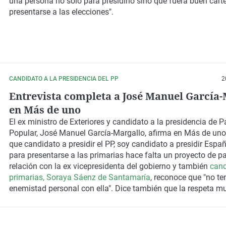
una persona no solo para presidirlo sino que fuera buen carte
presentarse a las elecciones".
CANDIDATO A LA PRESIDENCIA DEL PP
2
Entrevista completa a José Manuel García-
en Más de uno
El ex ministro de Exteriores y candidato a la presidencia de P
Popular, José Manuel García-Margallo, afirma en Más de un
que candidato a presidir el PP, soy candidato a presidir Espa
para presentarse a las primarias hace falta un proyecto de pa
relación con la ex vicepresidenta del gobierno y también
cand
primarias, Soraya Sáenz de Santamaría
, reconoce que "no t
enemistad personal con ella". Dice también que la respeta m
intelectualmente y que haría un debate con ella.