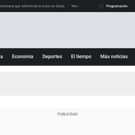
uncionaria que informó de la crisis en Ceuta
"No hay mafias, que no nos engañen": exper
Programación
ña
Economía
Deportes
El tiempo
Más noticias
Fútbol
Sociedad
Baloncesto
Mundo
Tenis
Salud
Motor
Cultura
Ciencia y Tecnología
adrid
Gastronomía
nciana
Medio ambiente