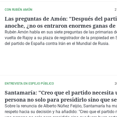
CON RUBÉN AMÓN
2
Las preguntas de Amón: "Después del part
anoche, ¿no os entraron enormes ganas de 
cerca la liga iraní?"
Rubén Amón habla en sus siete preguntas de las primarias del
vuelta de Rajoy a su plaza de registrador de la propiedad en
del partido de España contra Irán en el Mundial de Rusia.
ENTREVISTA EN ESPEJO PÚBLICO
2
Santamaría: "Creo que el partido necesita
persona no solo para presidirlo sino que s
cartel para las elecciones"
Sobre la renuncia de Alberto Núñez Feijóo, Santamaría ha ma
respeto hacia su decisión y ha añadido:
"Creo que el partido 