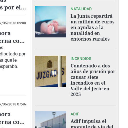
 por el
NATALIDAD
La Junta repartirá
un millón de euros
7/06/2018 09:00
en ayudas a la
hora
natalidad en
entornos rurales
erna con
os
 diputado por
INCENDIOS
ma que le
Condenado a dos
esperaba.
años de prisión por
causar siete
incendios en el
Valle del Jerte en
2025
7/06/2018 07:46
hora
ADIF
erna con
Adif impulsa el
montaje de vía del