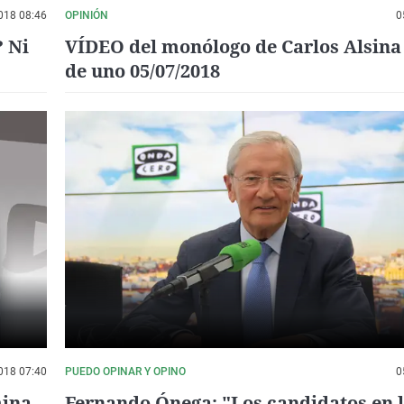
018 08:46
OPINIÓN
0
? Ni
VÍDEO del monólogo de Carlos Alsina
de uno 05/07/2018
018 07:40
PUEDO OPINAR Y OPINO
0
mina
Fernando Ónega: "Los candidatos en 