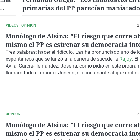
primarias del PP parecían maniatados
miedo a romper la unidad"
VÍDEOS | OPINIÓN
2
Monólogo de Alsina: "El riesgo que corre a
mismo el PP es estrenar su democracia int
un mal parche"
Tres palabras: hacer el ridículo. Las ha pronunciado uno de l
espontáneos que se lanzó a la carrera de suceder a
Rajoy
.
El
Ávila
, García-Hernández. Joserra, como pidió en este progra
llamara todo el mundo. Joserra, el concursante al que nadie 
OPINIÓN
2
Monólogo de Alsina: "El riesgo que corre a
mismo el PP es estrenar su democracia int