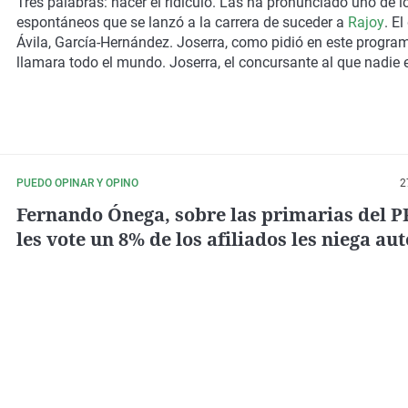
un mal parche"
Tres palabras: hacer el ridículo. Las ha pronunciado uno de l
espontáneos que se lanzó a la carrera de suceder a
Rajoy
.
El
Ávila
, García-Hernández. Joserra, como pidió en este progra
llamara todo el mundo. Joserra, el concursante al que nadie 
PUEDO OPINAR Y OPINO
2
Fernando Ónega, sobre las primarias del P
les vote un 8% de los afiliados les niega au
moral"