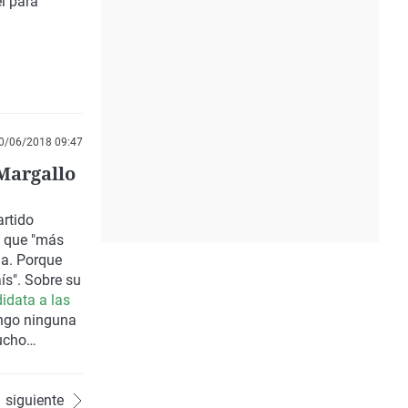
l para
0/06/2018 09:47
Margallo
artido
o que "más
ña. Porque
ís". Sobre su
idata a las
engo ninguna
ucho
siguiente