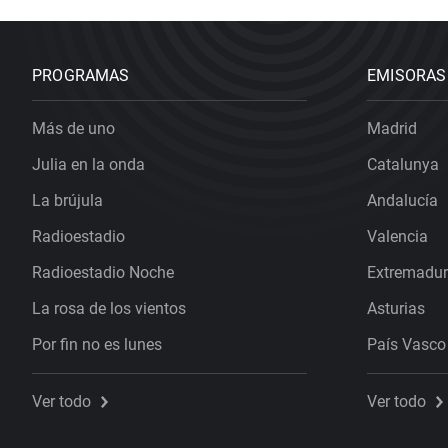
PROGRAMAS
EMISORAS
Más de uno
Madrid
Julia en la onda
Catalunya
La brújula
Andalucía
Radioestadio
Valencia
Radioestadio Noche
Extremadu
La rosa de los vientos
Asturias
Por fin no es lunes
País Vasco
Ver todo
Ver todo