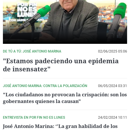
La rosa de los vientos
Caso
Extremadura
Virales
Gente viajera
Retornados
Galicia
Televisión
Como el perro y el gat
Equipo de investigaci
La Rioja
Elecciones
Operación Viuda Negr
Navarra
País Vasco
DE TÚ A TÚ: JOSÉ ANTONIO MARINA
02/06/2025 05:06
"Estamos padeciendo una epidemia
de insensatez"
JOSÉ ANTONIO MARINA: CONTRA LA POLARIZACIÓN
06/05/2024 03:31
"Los ciudadanos no provocan la crispación: son los
gobernantes quienes la causan"
ENTREVISTA EN POR FIN NO ES LUNES
24/02/2024 10:11
José Antonio Marina: ‘’La gran habilidad de los