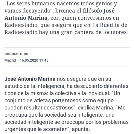
"Los seres humanos nacemos todos genios y
La rosa de los vientos
Caso
Extremadura
Virales
vamos decayendo", bromea el filósofo
José
Gente viajera
Retornados
Galicia
Televisión
Antonio Marina
, con quien conversamos en
Radioestadio, que asegura que en La Ruedita de
Como el perro y el gat
Equipo de investigaci
La Rioja
Elecciones
Radioestadio hay una gran cantera de locutores.
Operación Viuda Negr
Navarra
País Vasco
ondacero.es
Madrid
|
16.05.2020 19:45
José Antonio Marina
nos asegura que en su
estudio de la inteligencia, ha descubierto diferentes
tipos de la misma: la colectiva y la indvidual. "Un
conjunto de atletas portentosos como equipo
pueden resultar desastrosos", explica Marina. "Me
preocupa que la sociedad sea inteligente: una
sociedad inteligente se preocupa por los problemas
urgentes que le acometen", apunta.