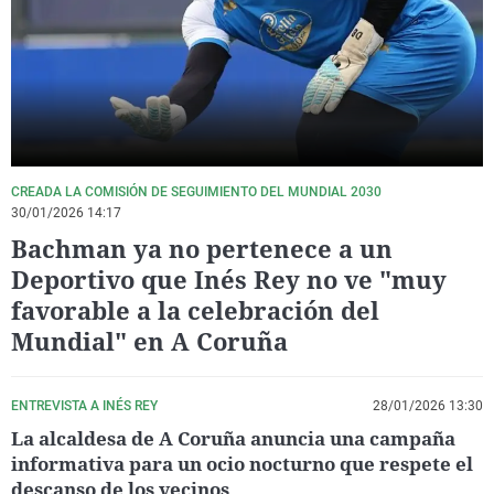
La rosa de los vientos
Caso
Extremadura
Virales
Gente viajera
Retornados
Galicia
Televisión
Como el perro y el gat
Equipo de investigaci
La Rioja
Elecciones
Operación Viuda Negr
Navarra
País Vasco
CREADA LA COMISIÓN DE SEGUIMIENTO DEL MUNDIAL 2030
30/01/2026 14:17
Bachman ya no pertenece a un
Deportivo que Inés Rey no ve "muy
favorable a la celebración del
Mundial" en A Coruña
ENTREVISTA A INÉS REY
28/01/2026 13:30
La alcaldesa de A Coruña anuncia una campaña
informativa para un ocio nocturno que respete el
descanso de los vecinos