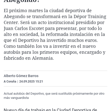
La rosa de los vientos
Caso
Extremadura
Virales
El próximo martes la ciudad deportiva de
Gente viajera
Retornados
Galicia
Televisión
Abegondo se transformará en la Dépor Training
Como el perro y el gat
Equipo de investigaci
La Rioja
Elecciones
Center. Será un acto institucional presidido por
Juan Carlos Escotet para presentar, por todo lo
Operación Viuda Negr
Navarra
alto en sociedad, la reformada instalación en la
País Vasco
que el Deportivo ha invertido muchos euros.
Como también los va a invertir en el nuevo
autobús para los primeros equipos, encargado y
fabricado en Alemania.
Alberto Gómez Barros
A Coruña
|
24.09.2025 15:21
Actual autobús del Deportivo, que será sustituído próximamente por otro
más vanguardista
Nuevo día de trabajo en la Ciudad Deportiva de