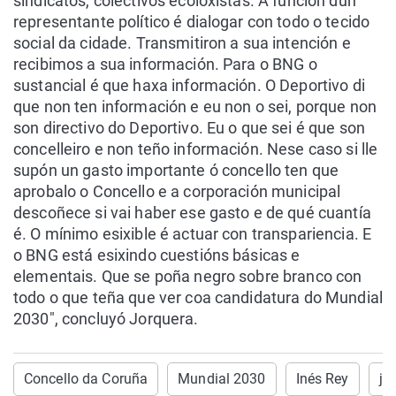
sindicatos, colectivos ecoloxistas. A función dun
representante político é dialogar con todo o tecido
social da cidade. Transmitiron a sua intención e
recibimos a sua información. Para o BNG o
sustancial é que haxa información. O Deportivo di
que non ten información e eu non o sei, porque non
son directivo do Deportivo. Eu o que sei é que son
concelleiro e non teño información. Nese caso si lle
supón un gasto importante ó concello ten que
aprobalo o Concello e a corporación municipal
descoñece si vai haber ese gasto e de qué cuantía
é. O mínimo esixible é actuar con transpariencia. E
o BNG está esixindo cuestións básicas e
elementais. Que se poña negro sobre branco con
todo o que teña que ver coa candidatura do Mundial
2030", concluyó Jorquera.
Concello da Coruña
Mundial 2030
Inés Rey
ju