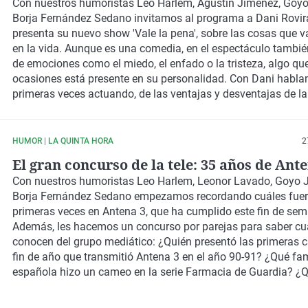
sensiblería"
peligrosa moda está triunfando entre los jóvenes: ¡crear podc
Con nuestros humoristas
Leo Harlem, Agustín Jiménez, Goy
Borja Fernández Sedano
invitamos al programa a
Dani Rovir
presenta su nuevo show
'Vale la pena'
, sobre las cosas que v
en la vida. Aunque es una comedia, en el espectáculo tambié
de emociones como el miedo, el enfado o la tristeza, algo qu
ocasiones está presente en su personalidad. Con Dani habla
primeras veces actuando, de las ventajas y desventajas de l
su objeto favorito para pasar desapercibido entre los fans: la
Luego, invitamos también al programa a unos
actores de tea
trabajado muchos años en telenovelas de Atresmedia y pro
HUMOR | LA QUINTA HORA
2
nueva obra: José María Dioniso Ponce y Eusebio Galván de l
El gran concurso de la tele: 35 años de Ant
último, hablamos con nuestro
reggaetonero Daddy Do,
el rap
Con nuestros humoristas
Leo Harlem, Leonor Lavado, Goyo 
Mancha, que se presenta al Benidorm Fest.
Borja Fernández Sedano
empezamos recordando cuáles fuer
primeras veces en Antena 3, que ha cumplido este fin de se
Además, les hacemos un
concurso
por parejas para saber
cu
conocen del grupo mediático:
¿Quién presentó las primeras
fin de año que transmitió Antena 3 en el año 90-91? ¿Qué fa
española hizo un cameo en la serie Farmacia de Guardia? 
que no era meteorólogo presentó en una ocasión la informac
tiempo en Antena 3?