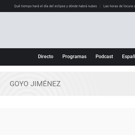
Qué tiempo hará el día del eclipse y dónde habrá nubes
Las horas de locura qu
Directo
Programas
Podcast
Espa
Más de uno
Los Perseguidos
Andalucía
Por fin
Malas decisiones
Aragón
GOYO JIMÉNEZ
Julia en la onda
Expedientes del más allá
Baleares
La brújula
El viaje del Guernica
Cantabria
Radioestadio
Invisibles
Cataluña
Radioestadio noche
Prohibido morirse
Comunidad de M
El colegio invisible
Esto no ha pasado
Comunitat Vale