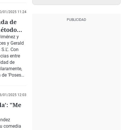
0/01/2025 11:24
ada de
método
Jiménez y
ces y Gerald
 S.L'.
Con
cias entre
tidad de
claramente,
s de
'Poseso',
hablan del
3/01/2025 12:03
la': "Me
ández
su comedia