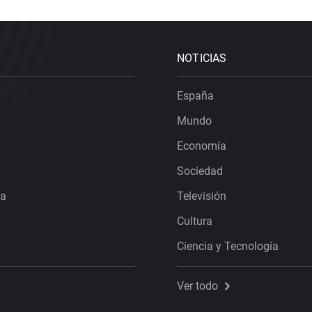
ambos aseguran que, seguramente, "llegará el día" en que ocu
hablamos del éxito de series como
'La que se avecina'
entre t
público, también entre chavales que no habían nacido cuan
NOTICIAS
España
Mundo
Economía
Sociedad
ra
Televisión
Cultura
Ciencia y Tecnología
Ver todo