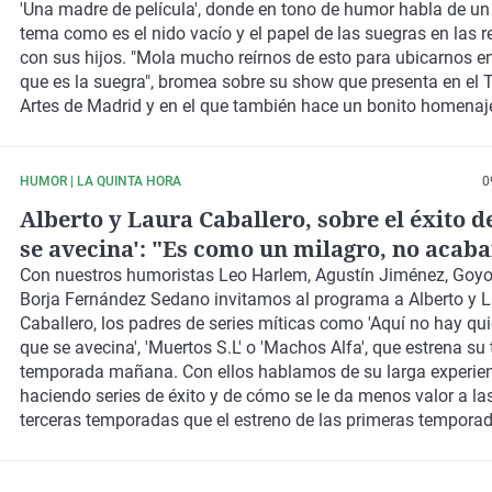
'Una madre de película'
, donde en tono de humor habla de un
tema como es el
nido vacío
y el papel de las suegras en las 
con sus hijos. "Mola mucho reírnos de esto para ubicarnos e
que es la suegra", bromea sobre su show que presenta en el
T
Artes de Madrid
y en el que también hace un bonito homenaje
nuestros humoristas realizamos una conexión especial con 
escuela de la Armada Juan Sebastián Elcano para saludar a
de Asturias
y Leo Harlem participa en
'El juego del bocata de
HUMOR | LA QUINTA HORA
0
Alberto y Laura Caballero, sobre el éxito d
se avecina': "Es como un milagro, no acab
entender por qué"
Con nuestros humoristas
Leo Harlem, Agustín Jiménez, Goy
Borja Fernández Sedano
invitamos al programa a
Alberto y 
Caballero
, los padres de series míticas como
'Aquí no hay quie
que se avecina', 'Muertos S.L' o 'Machos Alfa'
, que estrena su 
temporada mañana. Con ellos hablamos de su larga experie
haciendo series de éxito y de cómo se le da menos valor a la
terceras temporadas
que el estreno de las primeras tempora
les planteamos el mito que hay en España en torno a los he
Caballero de que
siempre aciertan
y no se equivocan jamás 