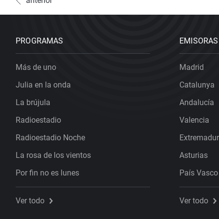
anterior
PROGRAMAS
EMISORAS
Más de uno
Madrid
Julia en la onda
Catalunya
La brújula
Andalucía
Radioestadio
Valencia
Radioestadio Noche
Extremadu
La rosa de los vientos
Asturias
Por fin no es lunes
País Vasco
Ver todo
Ver todo