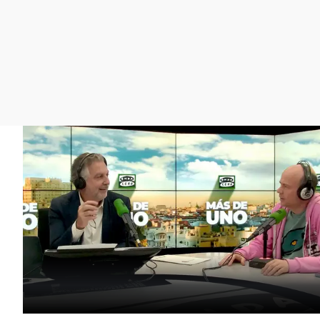
La rosa de los vientos
Caso
Extremadura
Gente viajera
Retornados
Galicia
Como el perro y el
Equipo de investigación
La Rioja
gato
Operación Viuda
Navarra
Negra
País Vasco