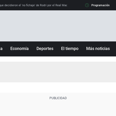
e decidieron el 'no fichaje' de Rodri por el Real Madrid y su 'sí' al Barça
Programación
La llamada de
ña
Economía
Deportes
El tiempo
Más noticias
Fútbol
Sociedad
Baloncesto
Mundo
Tenis
Salud
Motor
Cultura
Ciencia y Tecnología
adrid
Gastronomía
nciana
Medio ambiente