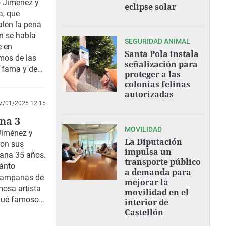
asts!
o Jiménez y
eclipse solar
a
, que
alen la pena
n se habla
SEGURIDAD ANIMAL
e en
Santa Pola instala
mos de las
señalización para
a fama y de
proteger a las
 gorra.
colonias felinas
tro
que han
autorizadas
mocionan su
7/01/2025 12:15
os Ríos. Por
ena 3
ero de La
MOVILIDAD
Jiménez y
La Diputación
on sus
impulsa un
mana 35 años.
transporte público
ánto
a demanda para
 campanas de
mejorar la
mosa artista
movilidad en el
¿Qué famoso
interior de
ión del
Castellón