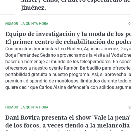
Jiménez.
HUMOR | LA QUINTA HORA
0
Equipo de investigación y la moda de los p
El primer centro de rehabilitación de podc
España
Con nuestros humoristas
Leo Harlem, Agustín Jiménez, Goy
Borja Fernández Sedano
aprovechamos la visita al
Vodafone
hacer un homenaje al mundo de los teleoperadores. En concre
ofrecemos a nuestro oyente Ramón Barbadillo para ofrecerle
portabilidad gratuita
a nuestro programa. Así, si aprovecha 
premium, dispondría de
monólogos ilimitados
durante todo e
quiere decir que Carlos Alsina defendería con sólidos argume
punto de vista que usted tenga sobre cualquier aspecto de la
de su vida personal. Luego, celebramos el cumpleaños de
Mi
Couplè
, un músico especializado en el género casi desaparec
HUMOR | LA QUINTA HORA
3
cuplè, y su amigo Toribio, que le acompaña siempre. Por últi
Dani Rovira presenta el show 'Vale la pena'
charlamos con nuestra compañera
Gloria Serra,
que esta sem
de los focos, a veces tiendo a la melancolía 
un tema muy interesante en
'Equipo de investigación'.
Hablam