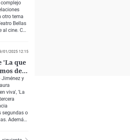
 complejo
relaciones
n otro tema
eatro Bellas
 al cine. Con
el buque
 la
Princesa
 calamar'.
9/01/2025 12:15
e 'La que
amos de
o Jiménez y
Laura
n viva', 'La
tercera
ncia
s
segundas o
das. Además,
rmanos
-aunque