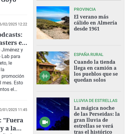
PROVINCIA
El verano más
cálido en Almería
6/02/2025 12:22
desde 1961
odcasts:
asters en
o Jiménez y
ESPAÑA RURAL
 Lab
para
Cuando la tienda
to, le
llega en camión a
 la
los pueblos que se
la promoción
quedan solos
l mes. Esto
ntos el
 actualidad o
LLUVIA DE ESTRELLAS
chael
La mágica noche
ido del
0/01/2025 11:45
de las Perseidas: la
mo,
: "Fuera
gran lluvia de
ana tratará
estrellas se verá
y a la
os de una
tras el histórico