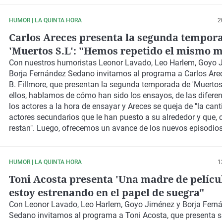
HUMOR | LA QUINTA HORA
2
Carlos Areces presenta la segunda tempor
'Muertos S.L': "Hemos repetido el mismo 
que con la primera"
Con nuestros humoristas
Leonor Lavado, Leo Harlem, Goyo 
Borja Fernández Sedano
invitamos al programa a
Carlos Are
B. Fillmore
, que presentan la segunda temporada de
'Muertos
ellos, hablamos de cómo han sido los ensayos, de las diferen
los actores a la hora de ensayar y Areces se queja de "la can
actores secundarios que le han puesto a su alrededor y que, 
restan". Luego, ofrecemos un avance de los nuevos episodio
el
podcast luciferino
de nuestro querido Padre Sarrac, donde 
"dead reveal".
HUMOR | LA QUINTA HORA
1
Toni Acosta presenta 'Una madre de pelícu
estoy estrenando en el papel de suegra"
Con
Leonor Lavado, Leo Harlem, Goyo Jiménez y Borja Fern
Sedano
invitamos al programa a
Toni Acosta
, que presenta 