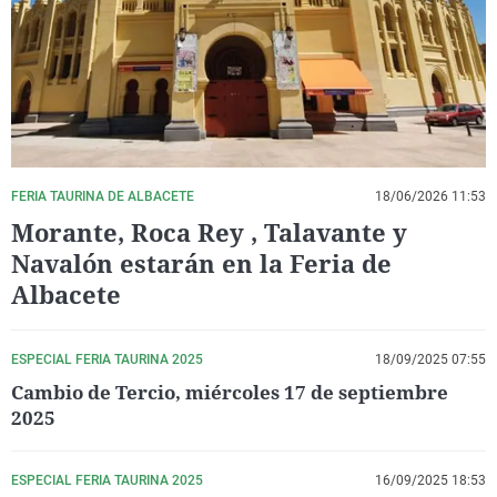
La rosa de los vientos
Caso
Extremadura
Virales
Gente viajera
Retornados
Galicia
Televisión
Como el perro y el gat
Equipo de investigaci
La Rioja
Elecciones
Operación Viuda Negr
Navarra
País Vasco
FERIA TAURINA DE ALBACETE
18/06/2026 11:53
Morante, Roca Rey , Talavante y
Navalón estarán en la Feria de
Albacete
ESPECIAL FERIA TAURINA 2025
18/09/2025 07:55
Cambio de Tercio, miércoles 17 de septiembre
2025
ESPECIAL FERIA TAURINA 2025
16/09/2025 18:53