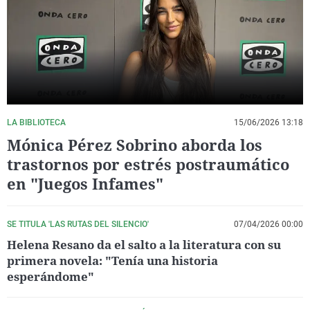
La rosa de los vientos
Caso
Extremadura
Virales
Gente viajera
Retornados
Galicia
Televisión
Como el perro y el gat
Equipo de investigaci
La Rioja
Elecciones
Operación Viuda Negr
Navarra
País Vasco
LA BIBLIOTECA
15/06/2026 13:18
Mónica Pérez Sobrino aborda los
trastornos por estrés postraumático
en "Juegos Infames"
SE TITULA 'LAS RUTAS DEL SILENCIO'
07/04/2026 00:00
Helena Resano da el salto a la literatura con su
primera novela: "Tenía una historia
esperándome"