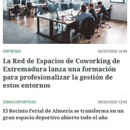
La rosa de los vientos
Caso
Extremadura
Virales
Gente viajera
Retornados
Galicia
Televisión
Como el perro y el gat
Equipo de investigaci
La Rioja
Elecciones
Operación Viuda Negr
Navarra
País Vasco
EMPRESAS
06/05/2026 14:44
La Red de Espacios de Coworking de
Extremadura lanza una formación
para profesionalizar la gestión de
estos entornos
ZONAS DEPORTIVAS
06/04/2026 13:42
El Recinto Ferial de Almería se transforma en un
gran espacio deportivo abierto todo el año