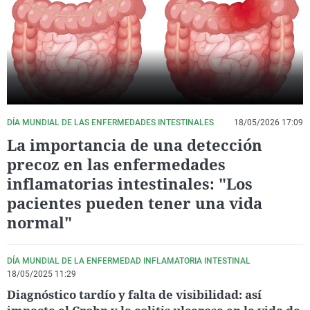
La rosa de los vientos
Caso
Extremadura
Virales
Gente viajera
Retornados
Galicia
Televisión
Como el perro y el gat
Equipo de investigaci
La Rioja
Elecciones
Operación Viuda Negr
Navarra
País Vasco
DÍA MUNDIAL DE LAS ENFERMEDADES INTESTINALES
18/05/2026 17:09
La importancia de una detección
precoz en las enfermedades
inflamatorias intestinales: "Los
pacientes pueden tener una vida
normal"
DÍA MUNDIAL DE LA ENFERMEDAD INFLAMATORIA INTESTINAL
18/05/2025 11:29
Diagnóstico tardío y falta de visibilidad: así