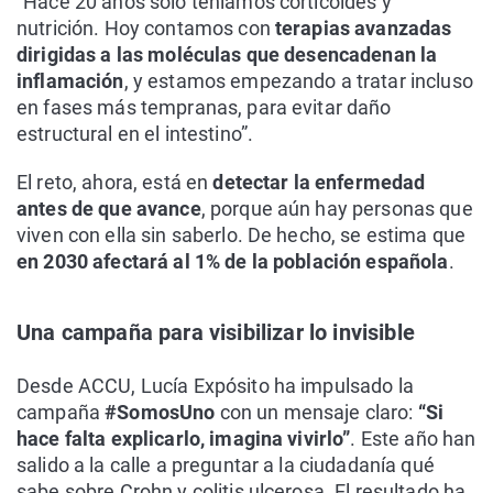
“Hace 20 años solo teníamos corticoides y
nutrición. Hoy contamos con
terapias avanzadas
dirigidas a las moléculas que desencadenan la
inflamación
, y estamos empezando a tratar incluso
en fases más tempranas, para evitar daño
estructural en el intestino”.
El reto, ahora, está en
detectar la enfermedad
antes de que avance
, porque aún hay personas que
viven con ella sin saberlo. De hecho, se estima que
en 2030 afectará al 1% de la población española
.
Una campaña para visibilizar lo invisible
Desde ACCU, Lucía Expósito ha impulsado la
campaña
#SomosUno
con un mensaje claro:
“Si
hace falta explicarlo, imagina vivirlo”
. Este año han
salido a la calle a preguntar a la ciudadanía qué
sabe sobre Crohn y colitis ulcerosa. El resultado ha