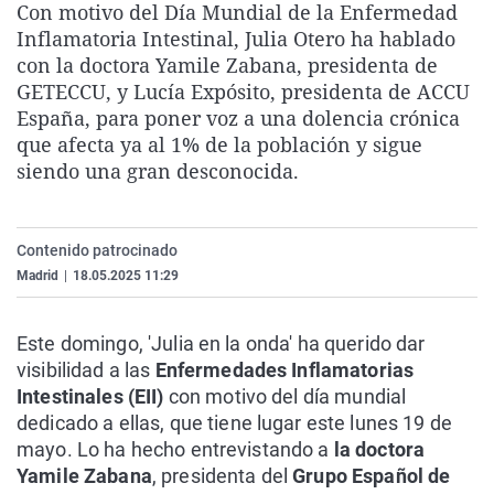
Con motivo del Día Mundial de la Enfermedad
La rosa de los vientos
Caso
Extremadura
Virales
Inflamatoria Intestinal, Julia Otero ha hablado
Gente viajera
Retornados
Galicia
Televisión
con la doctora Yamile Zabana, presidenta de
GETECCU, y Lucía Expósito, presidenta de ACCU
Como el perro y el gat
Equipo de investigaci
La Rioja
Elecciones
España, para poner voz a una dolencia crónica
Operación Viuda Negr
Navarra
que afecta ya al 1% de la población y sigue
siendo una gran desconocida.
País Vasco
Contenido patrocinado
Madrid
|
18.05.2025 11:29
Este domingo, 'Julia en la onda' ha querido dar
visibilidad a las
Enfermedades Inflamatorias
Intestinales (EII)
con motivo del día mundial
dedicado a ellas, que tiene lugar este lunes 19 de
mayo. Lo ha hecho entrevistando a
la doctora
Yamile Zabana
, presidenta del
Grupo Español de