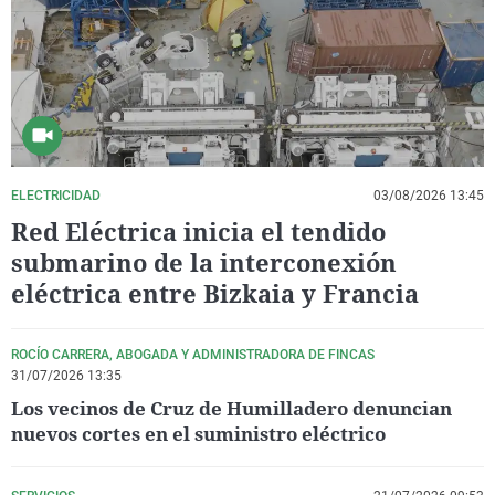
La rosa de los vientos
Caso
Extremadura
Virales
Gente viajera
Retornados
Galicia
Televisión
Como el perro y el gat
Equipo de investigaci
La Rioja
Elecciones
Operación Viuda Negr
Navarra
País Vasco
ELECTRICIDAD
03/08/2026 13:45
Red Eléctrica inicia el tendido
submarino de la interconexión
eléctrica entre Bizkaia y Francia
ROCÍO CARRERA, ABOGADA Y ADMINISTRADORA DE FINCAS
31/07/2026 13:35
Los vecinos de Cruz de Humilladero denuncian
nuevos cortes en el suministro eléctrico