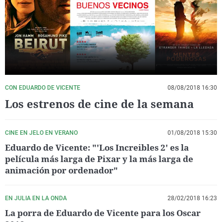
La rosa de los vientos
Caso
Extremadura
Virales
Gente viajera
Retornados
Galicia
Televisión
Como el perro y el gat
Equipo de investigaci
La Rioja
Elecciones
Operación Viuda Negr
Navarra
País Vasco
CON EDUARDO DE VICENTE
08/08/2018 16:30
Los estrenos de cine de la semana
CINE EN JELO EN VERANO
01/08/2018 15:30
Eduardo de Vicente: "'Los Increibles 2' es la
película más larga de Pixar y la más larga de
animación por ordenador"
EN JULIA EN LA ONDA
28/02/2018 16:23
La porra de Eduardo de Vicente para los Oscar