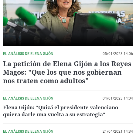
La rosa de los vientos
Caso
Extremadura
Virales
Gente viajera
Retornados
Galicia
Televisión
Como el perro y el gat
Equipo de investigaci
La Rioja
Elecciones
Operación Viuda Negr
Navarra
País Vasco
EL ANÁLISIS DE ELENA GIJÓN
05/01/2023 14:06
La petición de Elena Gijón a los Reyes
Magos: "Que los que nos gobiernan
nos traten como adultos"
EL ANÁLISIS DE ELENA GIJÓN
04/01/2023 14:04
Elena Gijón: "Quizá el presidente valenciano
quiera darle una vuelta a su estrategia"
EL ANÁLISIS DE ELENA GIJÓN
21/04/2021 14:34