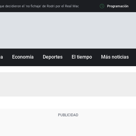
e decidieron el 'no fichaje' de Rodri por el Real Madrid y su 'sí' al Barça
Programación
La llamada de
ña
Economía
Deportes
El tiempo
Más noticias
Fútbol
Sociedad
Baloncesto
Mundo
Tenis
Salud
Motor
Cultura
Ciencia y Tecnología
adrid
Gastronomía
nciana
Medio ambiente