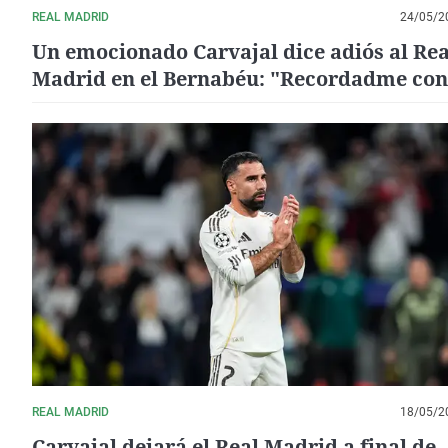
REAL MADRID
24/05/2
Un emocionado Carvajal dice adiós al Rea
Madrid en el Bernabéu: "Recordadme con
orgullo y la certeza de que lo di todo por 
camiseta"
REAL MADRID
18/05/2
Carvajal dejará el Real Madrid a final de