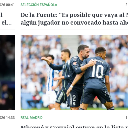
026 00:41
SELECCIÓN ESPAÑOLA
2
l
De la Fuente: "Es posible que vaya al
 el
algún jugador no convocado hasta ah
esta
026 14:33
REAL MADRID
1
Mbappé y Carvajal entran en la lista 