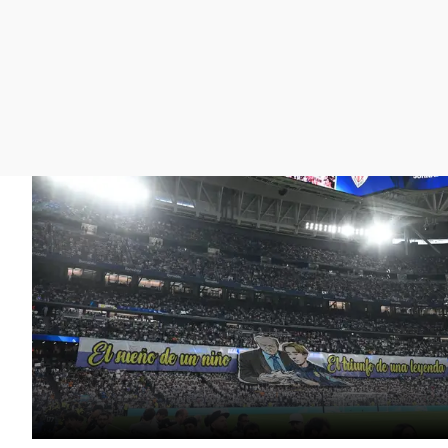
La rosa de los vientos
Caso
Extremadura
Gente viajera
Retornados
Galicia
Como el perro y el
Equipo de investigación
La Rioja
gato
Operación Viuda
Navarra
Negra
País Vasco