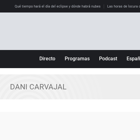
Qué tiempo hará el día del eclipse y dónde habrá nubes
Las horas de locura qu
Directo
Programas
Podcast
Espa
Más de uno
Los Perseguidos
Andalucía
Por fin
Malas decisiones
Aragón
DANI CARVAJAL
Julia en la onda
Expedientes del más allá
Baleares
La brújula
El viaje del Guernica
Cantabria
Radioestadio
Invisibles
Cataluña
Radioestadio noche
Prohibido morirse
Comunidad de M
El colegio invisible
Esto no ha pasado
Comunitat Vale