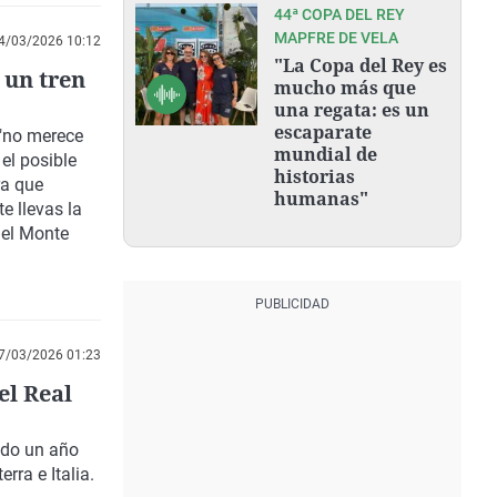
44ª COPA DEL REY
MAPFRE DE VELA
4/03/2026 10:12
"La Copa del Rey es
 un tren
mucho más que
una regata: es un
escaparate
 "no merece
mundial de
 el posible
historias
ra que
humanas"
te llevas la
del Monte
7/03/2026 01:23
el Real
ido un año
rra e Italia.