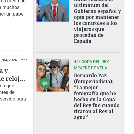
s en rueda de
ultimátum del
on muchos
Gobierno español y
ner un papel
opta por mantener
los controles a los
viajeros que
procedan de
España
8/04/2026 17:27
44ª COPA DEL REY
MPAFRE DE VELA
a y
Bernardo Paz
e relojes
(fotoperiodista):
usa que
"La mejor
ntes de
fotografía que he
servido para
hecho en la Copa
del Rey fue cuando
tiraron al Rey al
agua"