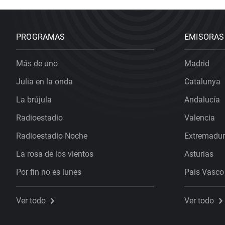
PROGRAMAS
EMISORAS
Más de uno
Madrid
Julia en la onda
Catalunya
La brújula
Andalucía
Radioestadio
Valencia
Radioestadio Noche
Extremadu
La rosa de los vientos
Asturias
Por fin no es lunes
País Vasco
Ver todo
Ver todo