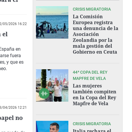
CRISIS MIGRATORIA
La Comisión
Europea registra
2/05/2026 16:22
una denuncia de la
 el
Asociación
Zeolandia por la
mala gestión del
 España en
Gobierno en Ceuta
arse fuera
es, y que es
neo.
44ª COPA DEL REY
MAPFRE DE VELA
Las mujeres
también compiten
en la Copa del Rey
Mapfre de Vela
3/04/2026 12:21
papel no
CRISIS MIGRATORIA
Italia rechaza el