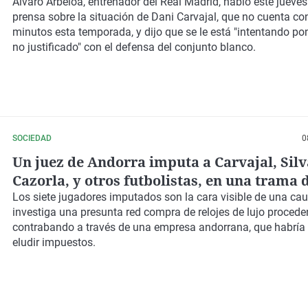
Álvaro Arbeloa, entrenador del Real Madrid, habló este jueve
prensa sobre la situación de Dani Carvajal, que no cuenta c
minutos esta temporada, y dijo que se le está "intentando po
no justificado" con el defensa del conjunto blanco.
SOCIEDAD
0
Un juez de Andorra imputa a Carvajal, Silv
Cazorla, y otros futbolistas, en una trama d
de lujo de contrabando
Los siete jugadores imputados son la cara visible de una ca
investiga una presunta red compra de relojes de lujo procede
contrabando a través de una empresa andorrana, que habría 
eludir impuestos.