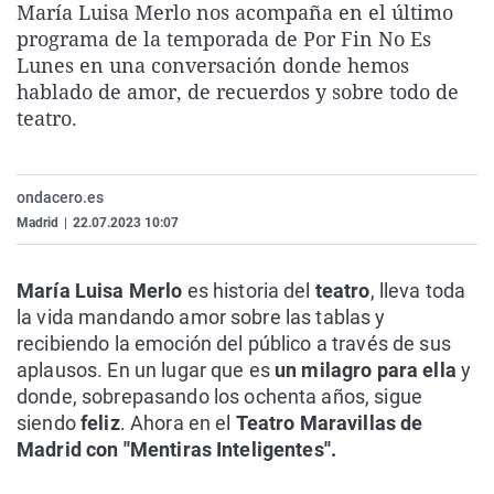
María Luisa Merlo nos acompaña en el último
La rosa de los vientos
Caso
Extremadura
Virales
programa de la temporada de Por Fin No Es
Gente viajera
Retornados
Galicia
Televisión
Lunes en una conversación donde hemos
hablado de amor, de recuerdos y sobre todo de
Como el perro y el gat
Equipo de investigaci
La Rioja
Elecciones
teatro.
Operación Viuda Negr
Navarra
País Vasco
ondacero.es
Madrid
|
22.07.2023 10:07
María Luisa Merlo
es historia del
teatro
, lleva toda
la vida mandando amor sobre las tablas y
recibiendo la emoción del público a través de sus
aplausos. En un lugar que es
un milagro para ella
y
donde, sobrepasando los ochenta años, sigue
siendo
feliz
. Ahora en el
Teatro Maravillas de
Madrid con ''Mentiras Inteligentes''.