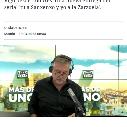
Vigo desde Londres. Una nueva entrega del
La rosa de los vientos
Caso
Extremadura
Virales
serial 'tú a Sanxenxo y yo a la Zarzuela'.
Gente viajera
Retornados
Galicia
Televisión
Como el perro y el gat
Equipo de investigaci
La Rioja
Elecciones
ondacero.es
Operación Viuda Negr
Navarra
Madrid
|
19.04.2023 08:44
País Vasco