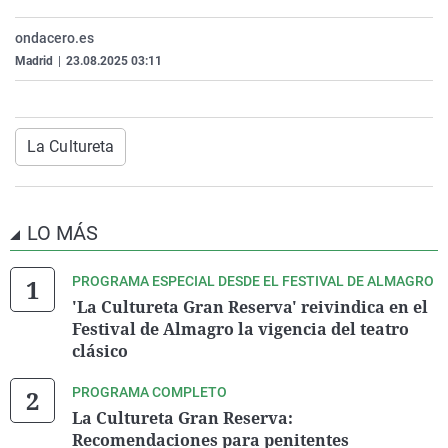
La rosa de los vientos
Caso
Extremadura
Virales
ondacero.es
Gente viajera
Retornados
Galicia
Televisión
Madrid
|
23.08.2025 03:11
Como el perro y el gat
Equipo de investigaci
La Rioja
Elecciones
Operación Viuda Negr
Navarra
La Cultureta
País Vasco
LO MÁS
PROGRAMA ESPECIAL DESDE EL FESTIVAL DE ALMAGRO
'La Cultureta Gran Reserva' reivindica en el
Festival de Almagro la vigencia del teatro
clásico
PROGRAMA COMPLETO
La Cultureta Gran Reserva:
Recomendaciones para penitentes