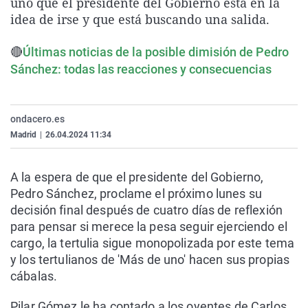
uno que el presidente del Gobierno está en la
La rosa de los vientos
Caso
Extremadura
Virales
idea de irse y que está buscando una salida.
Gente viajera
Retornados
Galicia
Televisión
🔴
Últimas noticias de la posible dimisión de Pedro
Como el perro y el gat
Equipo de investigaci
La Rioja
Elecciones
Sánchez: todas las reacciones y consecuencias
Operación Viuda Negr
Navarra
País Vasco
ondacero.es
Madrid
|
26.04.2024 11:34
A la espera de que el presidente del Gobierno,
Pedro Sánchez, proclame el próximo lunes su
decisión final después de cuatro días de reflexión
para pensar si merece la pesa seguir ejerciendo el
cargo, la tertulia sigue monopolizada por este tema
y los tertulianos de 'Más de uno' hacen sus propias
cábalas.
Pilar Gómez le ha contado a los oyentes de Carlos