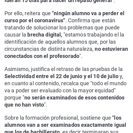
fueran 15 días para hacer un repaso general
".
Por ello, reitera que
"ningún alumno va a perder el
curso por el coronavirus"
. Confirma que están
tratando de solucionar los problemas que puede
causar la
brecha digital,
"estamos trabajando el la
identificación de aquellos alumnos que, por las
circunstancias de distinta naturaleza,
no estuvieran
conectados con el profesorado
".
Asimismo, justifica el retraso de las pruebas de la
Selectividad entre el 22 de junio y el 10 de julio
y,
en cuanto al contenido, recalca que "todo el mundo
va a poder ser evaluado con la mayor equidad"
porque "
no serán examinados de esos contenidos
que no han visto
".
Sobre la formación profesional, sostiene que
"los
alumnos van a ser examinados exactamente igual
que los de bachillerato
, es decir terminaran sus