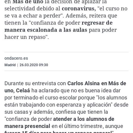
en
Más de uno
la decisión de aplazar la
La rosa de los vientos
Caso
Extremadura
Virales
selectividad debido al
coronavirus,
"el curso no
se va a echar a perder". Además, reitera que
Gente viajera
Retornados
Galicia
Televisión
tienen la "confianza de poder
regresar de
Como el perro y el gat
Equipo de investigaci
La Rioja
Elecciones
manera escalonada a las aulas
para poder
hacer un repaso".
Operación Viuda Negr
Navarra
País Vasco
ondacero.es
Madrid
|
26.03.2020 09:30
Durante su entrevista con
Carlos Alsina en Más de
uno, Celaá
ha aclarado que no es buena idea dar
por terminado el curso escolar porque "los alumnos
están trabajando con esperanza y aplicación" desde
sus casas y además, confiesa que tienen la
"confianza de poder
atender a los alumnos de
manera presencial
en el último trimestre, aunque