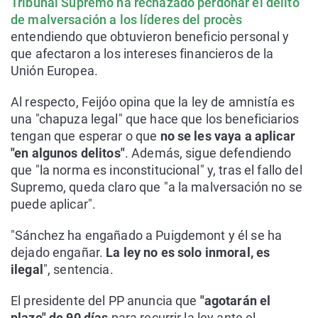
Tribunal Supremo ha rechazado perdonar el delito
de malversación a los líderes del procès
entendiendo que obtuvieron beneficio personal y
que afectaron a los intereses financieros de la
Unión Europea.
Al respecto, Feijóo opina que la ley de amnistía es
una "chapuza legal" que hace que los beneficiarios
tengan que esperar o que
no se les vaya a aplicar
"en algunos delitos"
. Además, sigue defendiendo
que "la norma es inconstitucional" y, tras el fallo del
Supremo, queda claro que "a la malversación no se
puede aplicar".
"Sánchez ha engañado a Puigdemont y él se ha
dejado engañar.
La ley no es solo inmoral, es
ilegal
", sentencia.
El presidente del PP anuncia que
"agotarán el
plazo" de 90 días
para recurrir la ley ante el