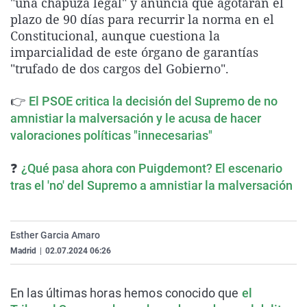
"una chapuza legal" y anuncia que agotarán el
La rosa de los vientos
Caso
Extremadura
Virales
plazo de 90 días para recurrir la norma en el
Constitucional, aunque cuestiona la
Gente viajera
Retornados
Galicia
Televisión
imparcialidad de este órgano de garantías
Como el perro y el gat
Equipo de investigaci
La Rioja
Elecciones
"trufado de dos cargos del Gobierno".
Operación Viuda Negr
Navarra
👉
El PSOE critica la decisión del Supremo de no
País Vasco
amnistiar la malversación y le acusa de hacer
valoraciones políticas "innecesarias"
❓
¿Qué pasa ahora con Puigdemont? El escenario
tras el 'no' del Supremo a amnistiar la malversación
Esther Garcia Amaro
Madrid
|
02.07.2024 06:26
En las últimas horas hemos conocido que
el