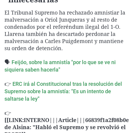
La rosa de los vientos
Caso
Extremadura
Virales
El Tribunal Supremo ha rechazado amnistiar la
Gente viajera
Retornados
Galicia
Televisión
malversación a Oriol Junqueras y al resto de
Como el perro y el gat
Equipo de investigaci
La Rioja
Elecciones
condenados por el referéndum ilegal del 1-O.
Llarena también ha descartado perdonar la
Operación Viuda Negr
Navarra
malversación a Carles Puigdemont y mantiene
País Vasco
su orden de detención.
🗣️
Feijóo, sobre la amnistía "por lo que se ve ni
siquiera saben hacerla"
👉
ERC irá al Constitucional tras la resolución del
Supremo sobre la amnistía: "Es un intento de
saltarse la ley"
👉
[[LINK:INTERNO|||Article|||66839f1a2f08b0e
de Alsina:​ "Habló el Supremo y se revolvió el