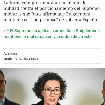
La formación presentará un incidente de
La rosa de los vientos
Caso
Extremadura
Virales
nulidad contra el posicionamiento del Supremo,
Gente viajera
Retornados
Galicia
Televisión
mientras que Junts afirma que Puigdemont
mantiene su "compromiso" de volver a España.
Como el perro y el gat
Equipo de investigaci
La Rioja
Elecciones
Operación Viuda Negr
Navarra
👉
El Supremo no aplica la amnistía a Puigdemont:
mantiene la malversación y la orden de arresto
País Vasco
Agencias
Madrid
|
01.07.2024 18:25