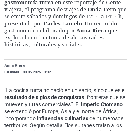
gastronomía turca
en este reportaje de Gente
La rosa de los vientos
Caso
Extremadura
Virales
viajera, el programa de viajes de
Onda Cero
que
Gente viajera
Retornados
Galicia
Televisión
se emite sábados y domingos de 12:00 a 14:00h,
presentado por
Carles Lamelo
. Un recorrido
Como el perro y el gat
Equipo de investigaci
La Rioja
Elecciones
gastronómico elaborado por
Anna Riera
que
Operación Viuda Negr
Navarra
explora la cocina turca desde sus raíces
históricas, culturales y sociales.
País Vasco
Anna Riera
Estambul
|
09.05.2026 13:32
“La cocina turca no nació en un vacío, sino que es el
resultado de siglos de conquistas
, fronteras que se
mueven y rutas comerciales”. El
Imperio Otomano
se extendió por Europa, Asia y el norte de África,
incorporando
influencias culinarias
de numerosos
territorios. Según detalla, “los sultanes traían a los