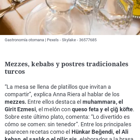
Gastronomía otomana | Pexels - Skylake - 36577685
Mezzes, kebabs y postres tradicionales
turcos
“La mesa se llena de platillos que invitan a
compartir”, explica Anna Riera al hablar de los
mezzes.
Entre ellos destaca el
muhammara, el
Girit Ezmesi
, el melón con
queso feta y el çiğ köfte
.
Sobre este último plato, comenta: “Lo divertido es
cómo se comen: sin tenedor”. Entre los principales
aparecen recetas como el
Hünkar Beğendi, el Ali
kebap, el şaşlık o el piliç şiş
, elaborados a la brasa.