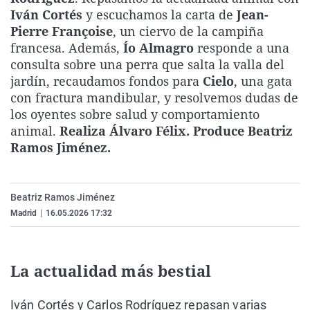
La rosa de los vientos
Caso
Extremadura
Virales
Iván Cortés
y escuchamos la carta de
Jean-
Pierre Françoise
, un ciervo de la campiña
Gente viajera
Retornados
Galicia
Televisión
francesa. Además,
Ío Almagro
responde a una
Como el perro y el gat
Equipo de investigaci
La Rioja
Elecciones
consulta sobre una perra que salta la valla del
jardín, recaudamos fondos para
Cielo
, una gata
Operación Viuda Negr
Navarra
con fractura mandibular, y resolvemos dudas de
País Vasco
los oyentes sobre salud y comportamiento
animal.
Realiza Álvaro Félix. Produce Beatriz
Ramos Jiménez.
Beatriz Ramos Jiménez
Madrid
|
16.05.2026 17:32
La actualidad más bestial
Iván Cortés y Carlos Rodríguez repasan varias