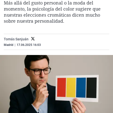
Más allá del gusto personal o la moda del
La rosa de los vientos
Caso
Extremadura
Virales
momento, la psicología del color sugiere que
Gente viajera
Retornados
Galicia
Televisión
nuestras elecciones cromáticas dicen mucho
sobre nuestra personalidad.
Como el perro y el gat
Equipo de investigaci
La Rioja
Elecciones
Operación Viuda Negr
Navarra
Tomás Sanjuán
País Vasco
Madrid
|
17.06.2025 16:03