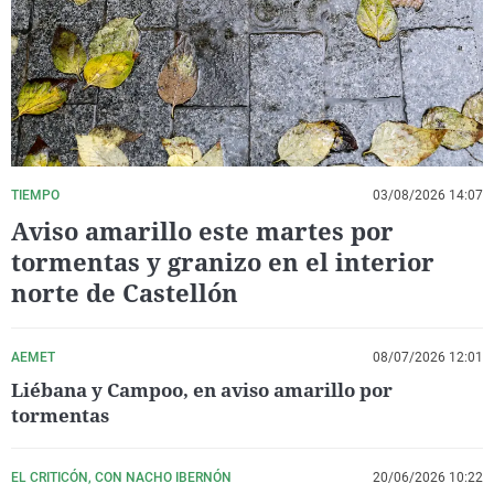
La rosa de los vientos
Caso
Extremadura
Virales
Gente viajera
Retornados
Galicia
Televisión
Como el perro y el gat
Equipo de investigaci
La Rioja
Elecciones
Operación Viuda Negr
Navarra
País Vasco
TIEMPO
03/08/2026 14:07
Aviso amarillo este martes por
tormentas y granizo en el interior
norte de Castellón
AEMET
08/07/2026 12:01
Liébana y Campoo, en aviso amarillo por
tormentas
EL CRITICÓN, CON NACHO IBERNÓN
20/06/2026 10:22