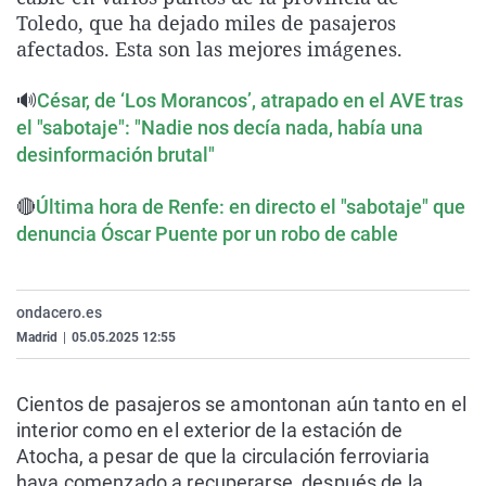
La rosa de los vientos
Caso
Extremadura
Virales
Toledo, que ha dejado miles de pasajeros
afectados. Esta son las mejores imágenes.
Gente viajera
Retornados
Galicia
Televisión
Como el perro y el gat
Equipo de investigaci
La Rioja
Elecciones
🔊
César, de ‘Los Morancos’, atrapado en el AVE tras
el "sabotaje": "Nadie nos decía nada, había una
Operación Viuda Negr
Navarra
desinformación brutal"
País Vasco
🔴
Última hora de Renfe: en directo el "sabotaje" que
denuncia Óscar Puente por un robo de cable
ondacero.es
Madrid
|
05.05.2025 12:55
Cientos de pasajeros se amontonan aún tanto en el
interior como en el exterior de la estación de
Atocha, a pesar de que la circulación ferroviaria
haya comenzado a recuperarse, después de la