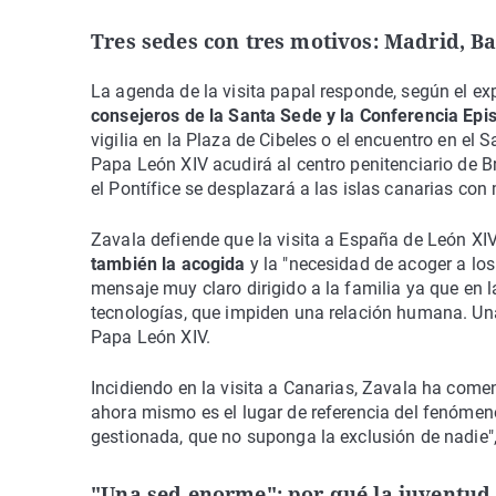
Tres sedes con tres motivos: Madrid, B
La agenda de la visita papal responde, según el ex
consejeros de la Santa Sede y la Conferencia Epi
vigilia en la Plaza de Cibeles o el encuentro en e
Papa León XIV acudirá al centro penitenciario de Br
el Pontífice se desplazará a las islas canarias con 
Zavala defiende que la visita a España de León XIV
también la acogida
y la "necesidad de acoger a lo
mensaje muy claro dirigido a la familia ya que en
tecnologías, que impiden una relación humana. Un
Papa León XIV.
Incidiendo en la visita a Canarias, Zavala ha com
ahora mismo es el lugar de referencia del fenómen
gestionada, que no suponga la exclusión de nadie",
"Una sed enorme": por qué la juventud b