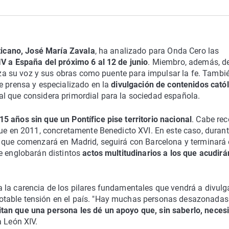
aticano, José María Zavala
, ha analizado para Onda Cero las
IV a España del próximo 6 al 12 de junio
. Miembro, además, de
liza su voz y sus obras como puente para impulsar la fe. Tambié
e prensa y especializado en la
divulgación de contenidos catól
l que considera primordial para la sociedad española.
15 años sin que un Pontífice pise territorio nacional
. Cabe rec
fue en 2011, concretamente Benedicto XVI. En este caso, duran
o que comenzará en Madrid, seguirá con Barcelona y terminará 
ue englobarán distintos
actos multitudinarios a los que acudirá
la carencia de los pilares fundamentales que vendrá a divulga
otable tensión en el país. "Hay muchas personas desazonadas
tan que una persona les dé un apoyo que, sin saberlo, neces
a León XIV.