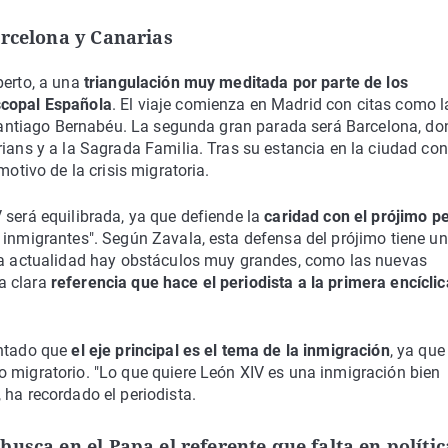
arcelona y Canarias
perto, a una
triangulación muy meditada por parte de los
scopal Española
. El viaje comienza en Madrid con citas como l
l Santiago Bernabéu. La segunda gran parada será Barcelona, do
ians y a la Sagrada Familia. Tras su estancia en la ciudad con
motivo de la crisis migratoria.
 será equilibrada, ya que defiende la
caridad con el prójimo p
s inmigrantes". Según Zavala, esta defensa del prójimo tiene un
 la actualidad hay obstáculos muy grandes, como las nuevas
a clara
referencia que hace el periodista a la primera encíclic
entado que
el eje principal es el tema de la inmigración
, ya que
o migratorio. "Lo que quiere León XIV es una inmigración bien
 ha recordado el periodista.
usca en el Papa el referente que falta en polític