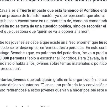
Zavala es el
fuerte impacto que está teniendo el Pontífice entr
n un proceso de transformación, ya que representa que ahora,
óvenes buscan encontrarse en un momento de, como ha comentad
visita no se trata de una cuestión política, sino de recordar el
 el que cuestiona que "quién se va a oponer al amor".
ntre los jóvenes se debe a que existe una "sed enorme" que
bus
uede ser el desempleo, enfermedades o pérdidas. En este cont
iago Bernabéu que, en palabras del periodista, "se va a produc
80.000 personas
" solo a escuchar al Pontífice. Para Zavala, la f
 nos solo habla a los jóvenes sobre temas materiales o político
s preocupan".
untarios jóvenes
que trabajarán gratis en la organización, lo cu
rte de los voluntarios. "Tienen una profunda fe y convicción 
ado refiriéndose a estos jóvenes que van a hacer posible este 