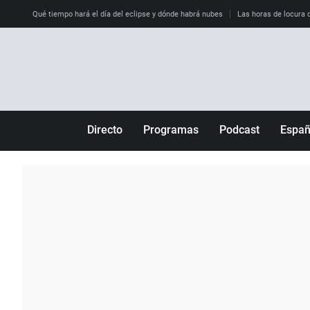
Qué tiempo hará el día del eclipse y dónde habrá nubes
Las horas de locura qu
Directo
Programas
Podcast
Espa
Más de uno
Los Perseguidos
Andalucía
Por fin
Malas decisiones
Aragón
Julia en la onda
Expedientes del más allá
Baleares
La brújula
El viaje del Guernica
Cantabria
Radioestadio
Invisibles
Cataluña
Radioestadio noche
Prohibido morirse
Comunidad de M
El colegio invisible
Esto no ha pasado
Comunitat Vale