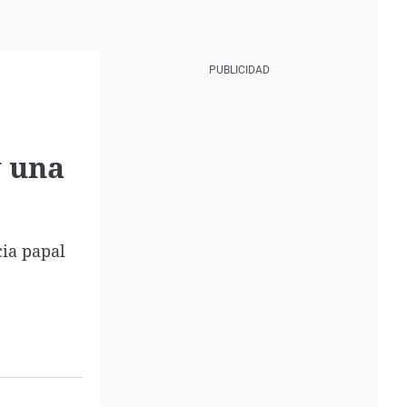
y una
cia papal