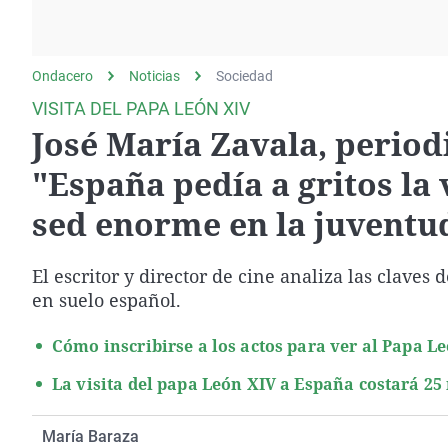
La rosa de los vientos
Caso
Extremadura
Gente viajera
Retornados
Galicia
Ondacero
Noticias
Como el perro y el
Sociedad
Equipo de investigación
La Rioja
gato
VISITA DEL PAPA LEÓN XIV
Operación Viuda
Navarra
José María Zavala, period
Negra
País Vasco
"España pedía a gritos la 
sed enorme en la juventu
El escritor y director de cine analiza las claves 
en suelo español.
Cómo inscribirse a los actos para ver al Papa Le
La visita del papa León XIV a España costará 25 
María Baraza