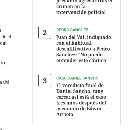
presunto agresor tras el
crimen en la
intervención policial
a
PEDRO SÁNCHEZ
nde el
Juan del Val, indignado
con el habitual
dal,
descalificativo a Pedro
Sánchez: "No puedo
entender este cántico"
ero
CASO DANIEL SANCHO
a
del
El veredicto final de
Daniel Sancho, muy
cerca: así está el caso
tres años después del
asesinato de Edwin
Arrieta
a