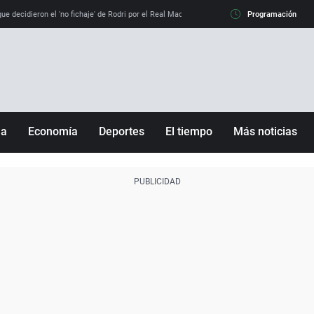
e decidieron el 'no fichaje' de Rodri por el Real Madrid y su 'sí' al Barça
Programación
La llamada de
ña
Economía
Deportes
El tiempo
Más noticias
Fútbol
Sociedad
Baloncesto
Mundo
Tenis
Salud
Motor
Cultura
Ciencia y Tecnología
adrid
Gastronomía
nciana
Medio ambiente