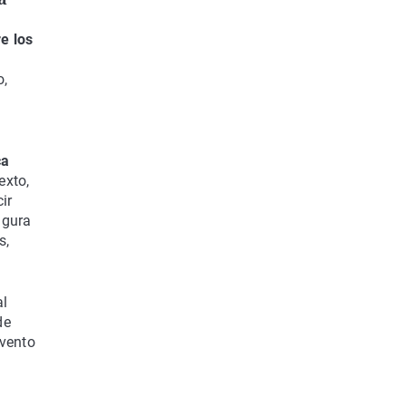
e los
o,
ca
exto,
ir
igura
s,
al
de
evento