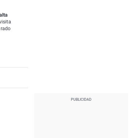
alta
visita
urado