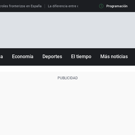
roles fronterizos en España
La diferencia entre observar el eclipse al 99% y al 100%
Programación
ña
Economía
Deportes
El tiempo
Más noticias
Fútbol
Sociedad
Baloncesto
Mundo
Tenis
Salud
Motor
Cultura
Ciencia y Tecnología
adrid
Gastronomía
nciana
Medio ambiente