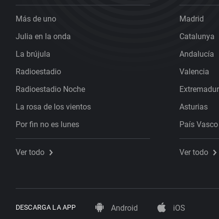
Más de uno
Madrid
Julia en la onda
Catalunya
La brújula
Andalucía
Radioestadio
Valencia
Radioestadio Noche
Extremadu
La rosa de los vientos
Asturias
Por fin no es lunes
País Vasco
Ver todo
Ver todo
DESCARGA LA APP
Android
iOS