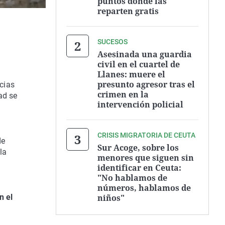
puntos donde las
reparten gratis
SUCESOS
Asesinada una guardia
civil en el cuartel de
Llanes: muere el
presunto agresor tras el
cias
crimen en la
ad se
intervención policial
CRISIS MIGRATORIA DE CEUTA
de
Sur Acoge, sobre los
la
menores que siguen sin
identificar en Ceuta:
"No hablamos de
números, hablamos de
niños"
n el