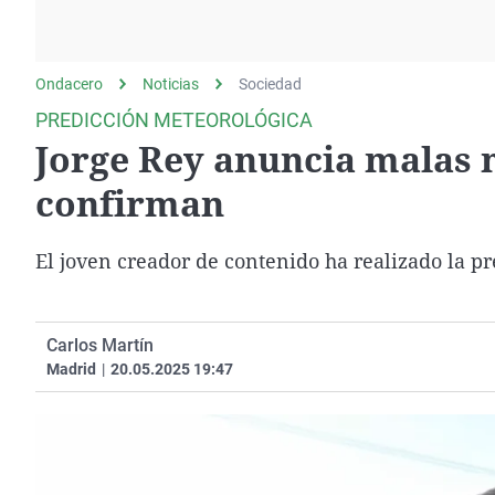
La rosa de los vientos
Caso
Extremadura
Gente viajera
Retornados
Galicia
Ondacero
Noticias
Como el perro y el
Sociedad
Equipo de investigación
La Rioja
gato
PREDICCIÓN METEOROLÓGICA
Operación Viuda
Navarra
Jorge Rey anuncia malas n
Negra
País Vasco
confirman
El joven creador de contenido ha realizado la 
Carlos Martín
Madrid
|
20.05.2025 19:47