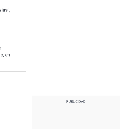
vias",
n
o, en