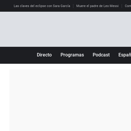
Las claves del eclipse con Sara García
Muere el padre de Leo Messi
Cont
Directo
Programas
Podcast
Espa
Más de uno
Los Perseguidos
Andalucía
Por fin
Malas decisiones
Aragón
Julia en la onda
Expedientes del más allá
Baleares
La brújula
El viaje del Guernica
Cantabria
Radioestadio
Invisibles
Cataluña
Radioestadio noche
Prohibido morirse
Comunidad de M
El colegio invisible
Esto no ha pasado
Comunitat Vale