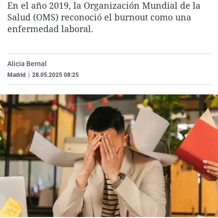
En el año 2019, la Organización Mundial de la
La rosa de los vientos
Caso
Extremadura
Virales
Salud (OMS) reconoció el burnout como una
Gente viajera
Retornados
Galicia
Televisión
enfermedad laboral.
Como el perro y el gat
Equipo de investigaci
La Rioja
Elecciones
Operación Viuda Negr
Navarra
Alicia Bernal
Madrid
|
28.05.2025 08:25
País Vasco