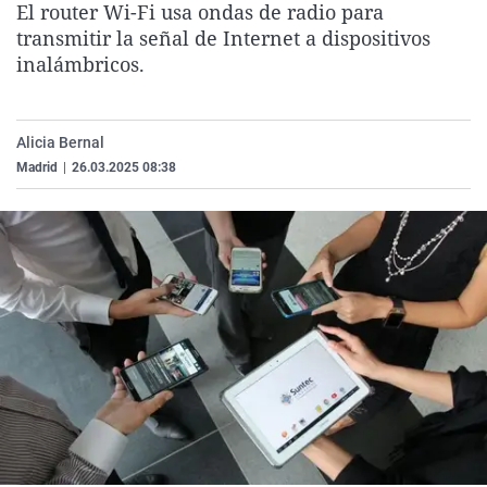
El router Wi-Fi usa ondas de radio para
La rosa de los vientos
Caso
Extremadura
Virales
transmitir la señal de Internet a dispositivos
Gente viajera
Retornados
Galicia
Televisión
inalámbricos.
Como el perro y el gat
Equipo de investigaci
La Rioja
Elecciones
Operación Viuda Negr
Navarra
Alicia Bernal
Madrid
|
26.03.2025 08:38
País Vasco