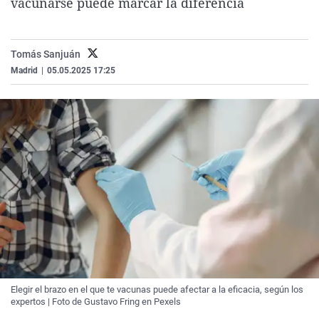
vacunarse puede marcar la diferencia
La rosa de los vientos
Caso
Extremadura
Virales
Gente viajera
Retornados
Galicia
Televisión
Tomás Sanjuán
Como el perro y el gat
Equipo de investigaci
La Rioja
Elecciones
Madrid
|
05.05.2025 17:25
Operación Viuda Negr
Navarra
País Vasco
Elegir el brazo en el que te vacunas puede afectar a la eficacia, según los
expertos | Foto de Gustavo Fring en Pexels