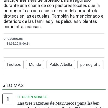
Black, enfermera de profesión, ha asegurado
La rosa de los vientos
Caso
Extremadura
Virales
durante una charla de con pastores locales que la
pornografía es una causa directa del aumento de
Gente viajera
Retornados
Galicia
Televisión
tiroteos en las escuelas. También ha mencionado el
Como el perro y el gat
Equipo de investigaci
La Rioja
Elecciones
deterioro de las familias y las películas violentas
como otras causas.
Operación Viuda Negr
Navarra
País Vasco
ondacero.es
|
31.05.2018 06:21
Tiroteos
Mundo
Pablo Albella
pornografía
LO MÁS
EL ORDEN MUNDIAL
Las tres razones de Marruecos para haber