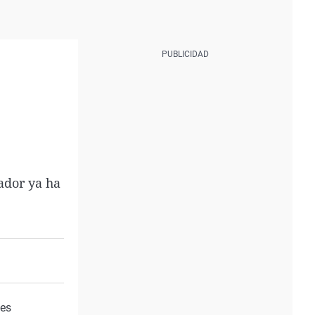
rador ya ha
tes