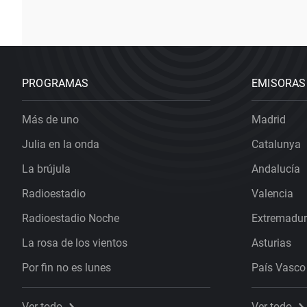
PROGRAMAS
EMISORAS
Más de uno
Madrid
Julia en la onda
Catalunya
La brújula
Andalucía
Radioestadio
Valencia
Radioestadio Noche
Extremadu
La rosa de los vientos
Asturias
Por fin no es lunes
País Vasco
Ver todo
Ver todo