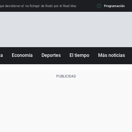
e decidieron el 'no fichaje' de Rodri por el Real Madrid y su 'sí' al Barça
Programación
La llamada de
ña
Economía
Deportes
El tiempo
Más noticias
Fútbol
Sociedad
Baloncesto
Mundo
Tenis
Salud
Motor
Cultura
Ciencia y Tecnología
adrid
Gastronomía
nciana
Medio ambiente