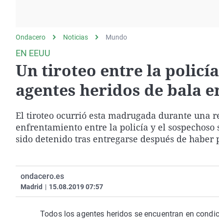
La rosa de los vientos
Caso
Extremadura
Gente viajera
Retornados
Galicia
Ondacero
Noticias
Como el perro y el
Mundo
Equipo de investigación
La Rioja
gato
EN EEUU
Operación Viuda
Navarra
Un tiroteo entre la policí
Negra
País Vasco
agentes heridos de bala en
El tiroteo ocurrió esta madrugada durante una r
enfrentamiento entre la policía y el sospechoso s
sido detenido tras entregarse después de haber
ondacero.es
Madrid
|
15.08.2019 07:57
Todos los agentes heridos se encuentran en condic