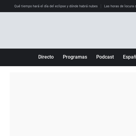
Qué tiempo hará el día del eclipse y dónde habrá nubes
Las horas de locura qu
Directo
Programas
Podcast
Espa
Más de uno
Los Perseguidos
Andalucía
Por fin
Malas decisiones
Aragón
Julia en la onda
Expedientes del más allá
Baleares
La brújula
El viaje del Guernica
Cantabria
Radioestadio
Invisibles
Cataluña
Radioestadio noche
Prohibido morirse
Comunidad de M
El colegio invisible
Esto no ha pasado
Comunitat Vale