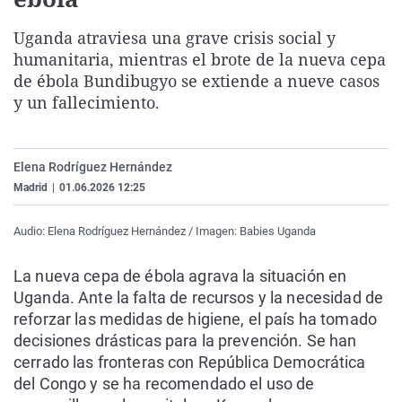
La rosa de los vientos
Caso
Extremadura
Virales
Uganda atraviesa una grave crisis social y
Gente viajera
Retornados
Galicia
Televisión
humanitaria, mientras el brote de la nueva cepa
Como el perro y el gat
Equipo de investigaci
La Rioja
Elecciones
de ébola Bundibugyo se extiende a nueve casos
y un fallecimiento.
Operación Viuda Negr
Navarra
País Vasco
Elena Rodríguez Hernández
Madrid
|
01.06.2026 12:25
Audio: Elena Rodríguez Hernández / Imagen: Babies Uganda
La nueva cepa de ébola agrava la situación en
Uganda. Ante la falta de recursos y la necesidad de
reforzar las medidas de higiene, el país ha tomado
decisiones drásticas para la prevención. Se han
cerrado las fronteras con República Democrática
del Congo y se ha recomendado el uso de