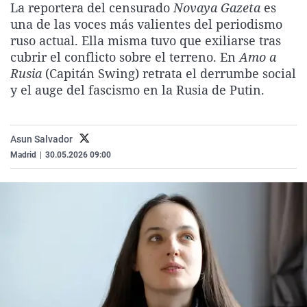
La reportera del censurado
Novaya Gazeta
es
La rosa de los vientos
Caso
Extremadura
Virales
una de las voces más valientes del periodismo
Gente viajera
Retornados
Galicia
Televisión
ruso actual. Ella misma tuvo que exiliarse tras
cubrir el conflicto sobre el terreno. En
Amo a
Como el perro y el gat
Equipo de investigaci
La Rioja
Elecciones
Rusia
(Capitán Swing) retrata el derrumbe social
Operación Viuda Negr
Navarra
y el auge del fascismo en la Rusia de Putin.
País Vasco
Asun Salvador
Madrid
|
30.05.2026 09:00