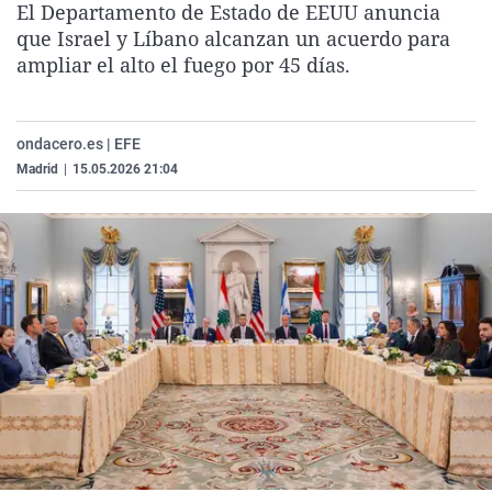
El Departamento de Estado de EEUU anuncia
La rosa de los vientos
Caso
Extremadura
Virales
que Israel y Líbano alcanzan un acuerdo para
Gente viajera
Retornados
Galicia
Televisión
ampliar el alto el fuego por 45 días.
Como el perro y el gat
Equipo de investigaci
La Rioja
Elecciones
Operación Viuda Negr
Navarra
ondacero.es | EFE
Madrid
|
15.05.2026 21:04
País Vasco