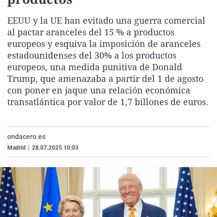
La rosa de los vientos
Caso
Extremadura
Virales
EEUU y la UE han evitado una guerra comercial
Gente viajera
Retornados
Galicia
Televisión
al pactar aranceles del 15 % a productos
Como el perro y el gat
Equipo de investigaci
La Rioja
Elecciones
europeos y esquiva la imposición de aranceles
estadounidenses del 30% a los productos
Operación Viuda Negr
Navarra
europeos, una medida punitiva de Donald
País Vasco
Trump, que amenazaba a partir del 1 de agosto
con poner en jaque una relación económica
transatlántica por valor de 1,7 billones de euros.
ondacero.es
Madrid
|
28.07.2025 10:03