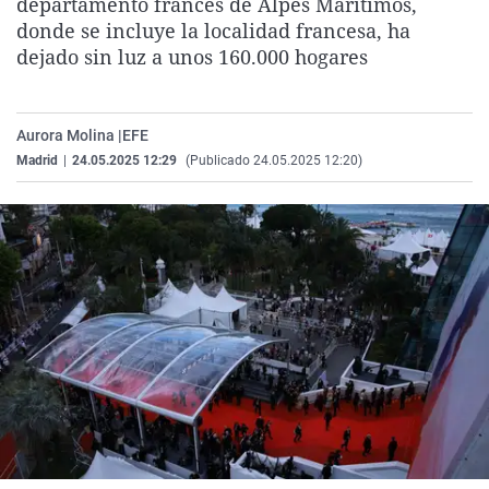
departamento francés de Alpes Marítimos,
La rosa de los vientos
Caso
Extremadura
Virales
donde se incluye la localidad francesa, ha
dejado sin luz a unos 160.000 hogares
Gente viajera
Retornados
Galicia
Televisión
Como el perro y el gat
Equipo de investigaci
La Rioja
Elecciones
Operación Viuda Negr
Navarra
Aurora Molina |
EFE
Madrid
|
24.05.2025 12:29
(Publicado 24.05.2025 12:20)
País Vasco