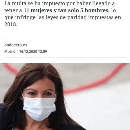
La multa se ha impuesto por haber llegado a
La rosa de los vientos
Caso
Extremadura
Virales
tener a
11 mujeres y tan solo 5 hombres,
lo
Gente viajera
Retornados
Galicia
Televisión
que infringe las leyes de paridad impuestas en
2018.
Como el perro y el gat
Equipo de investigaci
La Rioja
Elecciones
Operación Viuda Negr
Navarra
ondacero.es
País Vasco
Madrid
|
16.12.2020 12:59