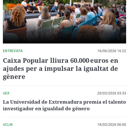
La rosa de los vientos
Caso
Extremadura
Virales
Gente viajera
Retornados
Galicia
Televisión
Como el perro y el gat
Equipo de investigaci
La Rioja
Elecciones
Operación Viuda Negr
Navarra
País Vasco
ENTREVISTA
16/06/2026 16:22
Caixa Popular lliura 60.000 euros en
ajudes per a impulsar la igualtat de
gènere
UEX
20/03/2026 03:33
La Universidad de Extremadura premia el talento
investigador en igualdad de género
UCLM
18/03/2026 06:00