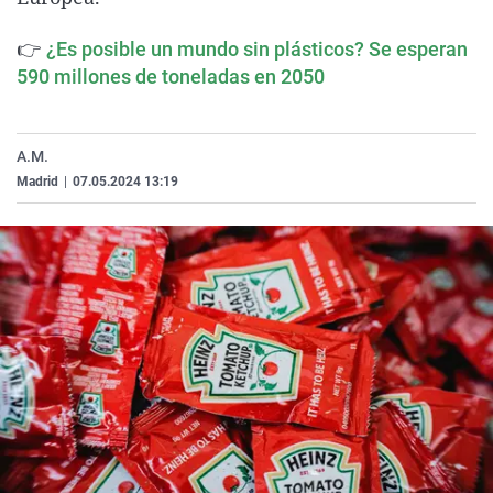
La rosa de los vientos
Caso
Extremadura
Virales
👉
¿Es posible un mundo sin plásticos? Se esperan
Gente viajera
Retornados
Galicia
Televisión
590 millones de toneladas en 2050
Como el perro y el gat
Equipo de investigaci
La Rioja
Elecciones
Operación Viuda Negr
Navarra
A.M.
País Vasco
Madrid
|
07.05.2024 13:19