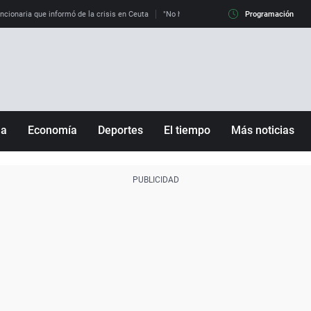
uncionaria que informó de la crisis en Ceuta
"No hay mafias, que no nos engañen": exper
Programación
ña
Economía
Deportes
El tiempo
Más noticias
Fútbol
Sociedad
Baloncesto
Mundo
Tenis
Salud
Motor
Cultura
Ciencia y Tecnología
adrid
Gastronomía
nciana
Medio ambiente