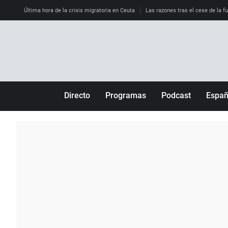
Última hora de la crisis migratoria en Ceuta
Las razones tras el cese de la f
Directo
Programas
Podcast
Espa
Más de uno
Los Perseguidos
Andalucía
Por fin
Malas decisiones
Aragón
Julia en la onda
Expedientes del más allá
Baleares
La brújula
El viaje del Guernica
Cantabria
Radioestadio
Invisibles
Cataluña
Radioestadio noche
Prohibido morirse
Comunidad de M
El colegio invisible
Esto no ha pasado
Comunitat Vale