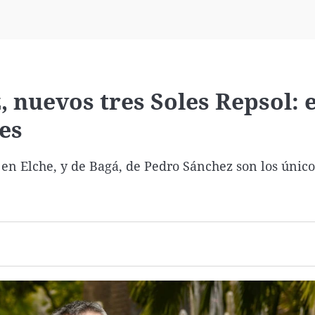
Virales
Televisión
Elecciones
, nuevos tres Soles Repsol: 
les
, en Elche, y de Bagá, de Pedro Sánchez son los único
.