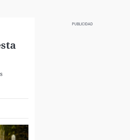
esta
s