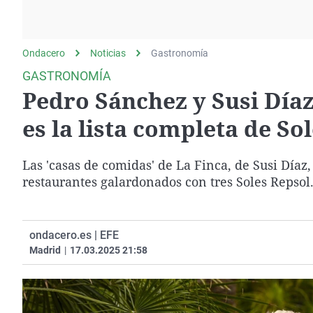
La rosa de los vientos
Caso
Extremadura
Gente viajera
Retornados
Galicia
Ondacero
Noticias
Como el perro y el
Gastronomía
Equipo de investigación
La Rioja
gato
GASTRONOMÍA
Operación Viuda
Navarra
Pedro Sánchez y Susi Díaz
Negra
País Vasco
es la lista completa de So
Las 'casas de comidas' de La Finca, de Susi Díaz
restaurantes galardonados con tres Soles Repsol
ondacero.es | EFE
Madrid
|
17.03.2025 21:58