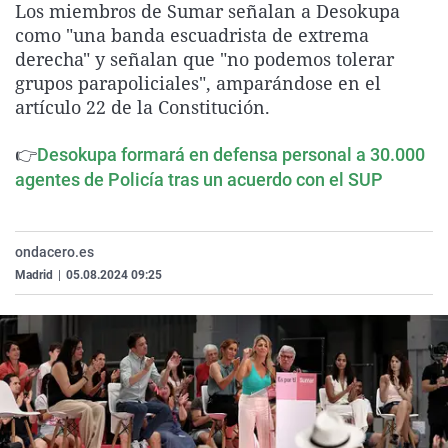
Los miembros de Sumar señalan a Desokupa
La rosa de los vientos
Caso
Extremadura
Virales
como "una banda escuadrista de extrema
Gente viajera
Retornados
Galicia
Televisión
derecha" y señalan que "no podemos tolerar
grupos parapoliciales", amparándose en el
Como el perro y el gat
Equipo de investigaci
La Rioja
Elecciones
artículo 22 de la Constitución.
Operación Viuda Negr
Navarra
👉
Desokupa formará en defensa personal a 30.000
País Vasco
agentes de Policía tras un acuerdo con el SUP
ondacero.es
Madrid
|
05.08.2024 09:25